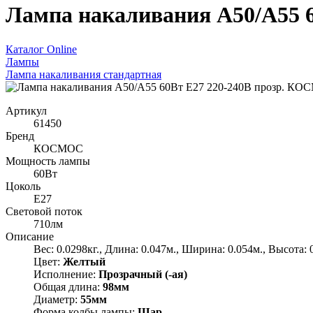
Лампа накаливания A50/A55 
Каталог Online
Лампы
Лампа накаливания стандартная
Артикул
61450
Бренд
КОСМОС
Мощность лампы
60Вт
Цоколь
E27
Световой поток
710лм
Описание
Вес: 0.0298кг., Длина: 0.047м., Ширина: 0.054м., Высота: 
Цвет:
Желтый
Исполнение:
Прозрачный (-ая)
Общая длина:
98мм
Диаметр:
55мм
Форма колбы лампы:
Шар