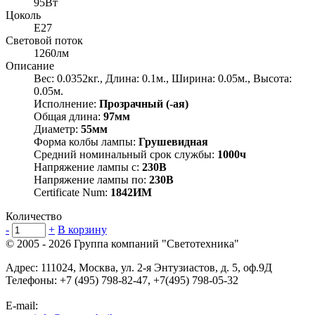
95Вт
Цоколь
E27
Световой поток
1260лм
Описание
Вес: 0.0352кг., Длина: 0.1м., Ширина: 0.05м., Высота:
0.05м.
Исполнение:
Прозрачный (-ая)
Общая длина:
97мм
Диаметр:
55мм
Форма колбы лампы:
Грушевидная
Средний номинальный срок службы:
1000ч
Напряжение лампы с:
230В
Напряжение лампы по:
230В
Certificate Num:
1842ИМ
Количество
-
+
В корзину
© 2005 - 2026
Группа компаний "Светотехника"
Адрес:
111024
,
Москва
,
ул. 2-я Энтузиастов, д. 5, оф.9Д
Телефоны:
+7 (495) 798-82-47, +7(495) 798-05-32
E-mail: