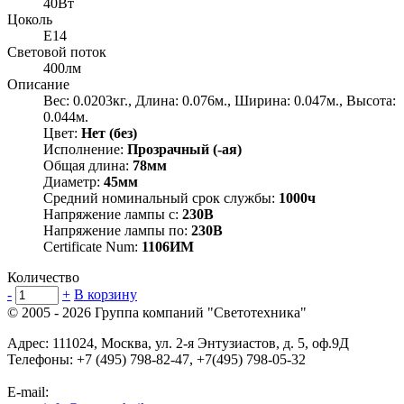
40Вт
Цоколь
E14
Световой поток
400лм
Описание
Вес: 0.0203кг., Длина: 0.076м., Ширина: 0.047м., Высота:
0.044м.
Цвет:
Нет (без)
Исполнение:
Прозрачный (-ая)
Общая длина:
78мм
Диаметр:
45мм
Средний номинальный срок службы:
1000ч
Напряжение лампы с:
230В
Напряжение лампы по:
230В
Certificate Num:
1106ИМ
Количество
-
+
В корзину
© 2005 - 2026
Группа компаний "Светотехника"
Адрес:
111024
,
Москва
,
ул. 2-я Энтузиастов, д. 5, оф.9Д
Телефоны:
+7 (495) 798-82-47, +7(495) 798-05-32
E-mail: