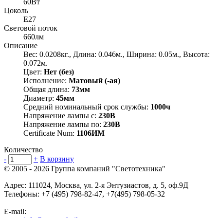
60Вт
Цоколь
E27
Световой поток
660лм
Описание
Вес: 0.0208кг., Длина: 0.046м., Ширина: 0.05м., Высота:
0.072м.
Цвет:
Нет (без)
Исполнение:
Матовый (-ая)
Общая длина:
73мм
Диаметр:
45мм
Средний номинальный срок службы:
1000ч
Напряжение лампы с:
230В
Напряжение лампы по:
230В
Certificate Num:
1106ИМ
Количество
-
+
В корзину
© 2005 - 2026
Группа компаний "Светотехника"
Адрес:
111024
,
Москва
,
ул. 2-я Энтузиастов, д. 5, оф.9Д
Телефоны:
+7 (495) 798-82-47, +7(495) 798-05-32
E-mail: