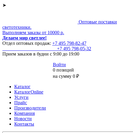
➤
Оптовые поставки
светотехники.
Выполняем заказы от 10000 р.
Делаем мир светлее!
Отдел оптовых продаж:
+7 495
798-82-47
+7 495
798-05-32
Прием заказов
в будни с 9:00 до 19:00
Войти
0 позиций
на сумму 0 ₽
Каталог
КаталогOnline
Услуги
Прайс
Производители
Компания
Новости
Контакты