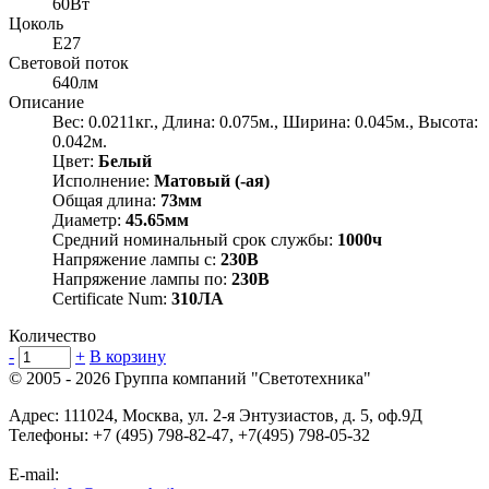
60Вт
Цоколь
E27
Световой поток
640лм
Описание
Вес: 0.0211кг., Длина: 0.075м., Ширина: 0.045м., Высота:
0.042м.
Цвет:
Белый
Исполнение:
Матовый (-ая)
Общая длина:
73мм
Диаметр:
45.65мм
Средний номинальный срок службы:
1000ч
Напряжение лампы с:
230В
Напряжение лампы по:
230В
Certificate Num:
310ЛА
Количество
-
+
В корзину
© 2005 - 2026
Группа компаний "Светотехника"
Адрес:
111024
,
Москва
,
ул. 2-я Энтузиастов, д. 5, оф.9Д
Телефоны:
+7 (495) 798-82-47, +7(495) 798-05-32
E-mail: