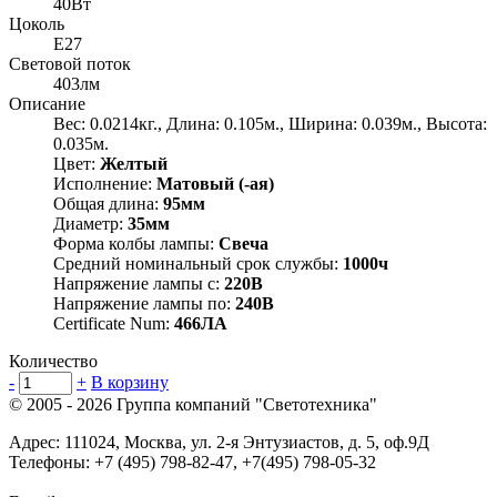
40Вт
Цоколь
E27
Световой поток
403лм
Описание
Вес: 0.0214кг., Длина: 0.105м., Ширина: 0.039м., Высота:
0.035м.
Цвет:
Желтый
Исполнение:
Матовый (-ая)
Общая длина:
95мм
Диаметр:
35мм
Форма колбы лампы:
Свеча
Средний номинальный срок службы:
1000ч
Напряжение лампы с:
220В
Напряжение лампы по:
240В
Certificate Num:
466ЛА
Количество
-
+
В корзину
© 2005 - 2026
Группа компаний "Светотехника"
Адрес:
111024
,
Москва
,
ул. 2-я Энтузиастов, д. 5, оф.9Д
Телефоны:
+7 (495) 798-82-47, +7(495) 798-05-32