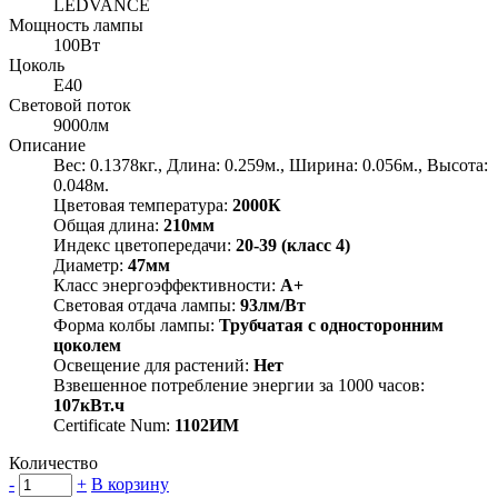
LEDVANCE
Мощность лампы
100Вт
Цоколь
E40
Световой поток
9000лм
Описание
Вес: 0.1378кг., Длина: 0.259м., Ширина: 0.056м., Высота:
0.048м.
Цветовая температура:
2000К
Общая длина:
210мм
Индекс цветопередачи:
20-39 (класс 4)
Диаметр:
47мм
Класс энергоэффективности:
A+
Световая отдача лампы:
93лм/Вт
Форма колбы лампы:
Трубчатая с односторонним
цоколем
Освещение для растений:
Нет
Взвешенное потребление энергии за 1000 часов:
107кВт.ч
Certificate Num:
1102ИМ
Количество
-
+
В корзину