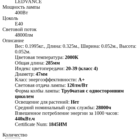
LEDVANCE
Мощность лампы
400Вт
Цоколь
E40
Световой поток
48000лм
Описание
Вес: 0.1995кг., Длина: 0.325м., Ширина: 0.052м., Высота:
0.052м.
Цветовая температура:
2000К
Общая длина:
285мм
Индекс цветопередачи:
20-39 (класс 4)
Диаметр:
47мм
Класс энергоэффективности:
A+
Световая отдача лампы:
120лм/Вт
Форма колбы лампы:
Трубчатая с односторонним
цоколем
Освещение для растений:
Нет
Средний номинальный срок службы:
28000ч
Взвешенное потребление энергии за 1000 часов:
440кВт.ч
Certificate Num:
1845ИМ
Количество