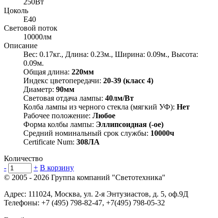
250Вт
Цоколь
E40
Световой поток
10000лм
Описание
Вес: 0.17кг., Длина: 0.23м., Ширина: 0.09м., Высота:
0.09м.
Общая длина:
220мм
Индекс цветопередачи:
20-39 (класс 4)
Диаметр:
90мм
Световая отдача лампы:
40лм/Вт
Колба лампы из черного стекла (мягкий УФ):
Нет
Рабочее положение:
Любое
Форма колбы лампы:
Эллипсоидная (-ое)
Средний номинальный срок службы:
10000ч
Certificate Num:
308ЛА
Количество
-
+
В корзину
© 2005 - 2026
Группа компаний "Светотехника"
Адрес:
111024
,
Москва
,
ул. 2-я Энтузиастов, д. 5, оф.9Д
Телефоны:
+7 (495) 798-82-47, +7(495) 798-05-32