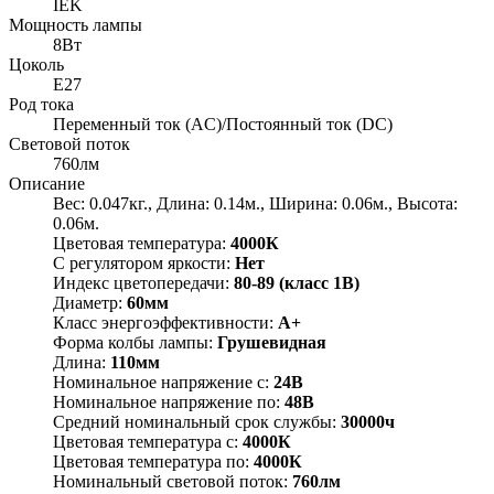
IEK
Мощность лампы
8Вт
Цоколь
E27
Род тока
Переменный ток (AC)/Постоянный ток (DC)
Световой поток
760лм
Описание
Вес: 0.047кг., Длина: 0.14м., Ширина: 0.06м., Высота:
0.06м.
Цветовая температура:
4000К
С регулятором яркости:
Нет
Индекс цветопередачи:
80-89 (класс 1В)
Диаметр:
60мм
Класс энергоэффективности:
A+
Форма колбы лампы:
Грушевидная
Длина:
110мм
Номинальное напряжение с:
24В
Номинальное напряжение по:
48В
Средний номинальный срок службы:
30000ч
Цветовая температура с:
4000К
Цветовая температура по:
4000К
Номинальный световой поток:
760лм