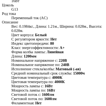
16Вт
Цоколь
G13
Род тока
Переменный ток (AC)
Описание
Вес: 0.1984кг., Длина: 1.21м., Ширина: 0.028м., Высота:
0.028м.
Цвет корпуса:
Белый
С регулятором яркости:
Нет
Индекс цветопередачи:
80
Класс энергоэффективности:
A+
Форма колбы лампы:
Линейная
Длина:
1200мм
Номинальное напряжение с:
220В
Номинальное напряжение по:
240В
Исполнение стекла/колбы:
Матовый (-ая)
Средний номинальный срок службы:
15000ч
Цветовая температура с:
4000К
Цветовая температура по:
4000К
Мощность лампы с:
16Вт
Мощность лампы по:
16Вт
Световой поток с:
1600лм
Световой поток по:
1600лм
Филаментная:
Нет