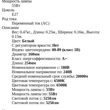
Мощность лампы
55Вт
Цоколь
E27
Род тока
Переменный ток (AC)
Описание
Вес: 0.47кг., Длина: 0.25м., Ширина: 0.16м., Высота:
0.15м.
Цвет:
Белый
С регулятором яркости:
Нет
Индекс цветопередачи:
80-89 (класс 1В)
Диаметр:
160мм
Класс энергоэффективности:
A+
Длина:
254мм
Номинальное напряжение с:
180В
Номинальное напряжение по:
240В
Средний номинальный срок службы:
20000ч
Цветовая температура с:
6500К
Цветовая температура по:
6500К
Мощность лампы с:
55Вт
Мощность лампы по:
55Вт
Световой поток с:
5250лм
Световой поток по:
5250лм