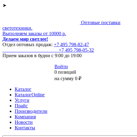
➤
Оптовые поставки
светотехники.
Выполняем заказы от 10000 р.
Делаем мир светлее!
Отдел оптовых продаж:
+7 495
798-82-47
+7 495
798-05-32
Прием заказов
в будни с 9:00 до 19:00
Войти
0 позиций
на сумму 0 ₽
Каталог
КаталогOnline
Услуги
Прайс
Производители
Компания
Новости
Контакты