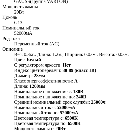
GAUSS(группа VARTON)
Мощность лампы
20Вт
Цоколь
G13
Номинальный ток
52000мА
Род тока
Переменный ток (AC)
Описание
Вес: 0.3кг., Длина: 1.2м., Ширина: 0.03м., Высота: 0.03м.
Цвет:
Белый
С регулятором яркости:
Нет
Индекс цветопередачи:
80-89 (класс 1В)
Диаметр:
28мм
Класс энергоэффективности:
A+
Длина:
1200мм
Номинальное напряжение с:
180В
Номинальное напряжение по:
240В
Средний номинальный срок службы:
25000ч
Номинальный ток с:
52000мА
Номинальный ток по:
52000мА
Цветовая температура с:
6500К
Цветовая температура по:
6500К
Мощность лампы с:
20Вт