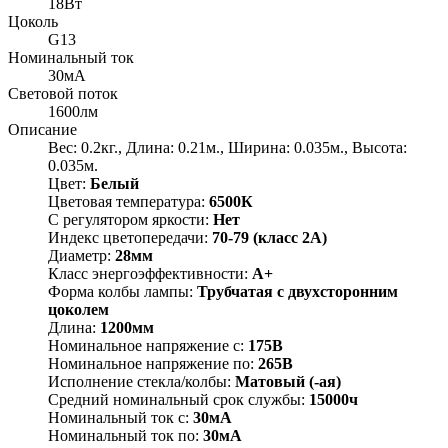
18Вт
Цоколь
G13
Номинальный ток
30мА
Световой поток
1600лм
Описание
Вес: 0.2кг., Длина: 0.21м., Ширина: 0.035м., Высота:
0.035м.
Цвет:
Белый
Цветовая температура:
6500К
С регулятором яркости:
Нет
Индекс цветопередачи:
70-79 (класс 2А)
Диаметр:
28мм
Класс энергоэффективности:
A+
Форма колбы лампы:
Трубчатая с двухсторонним
цоколем
Длина:
1200мм
Номинальное напряжение с:
175В
Номинальное напряжение по:
265В
Исполнение стекла/колбы:
Матовый (-ая)
Средний номинальный срок службы:
15000ч
Номинальный ток с:
30мА
Номинальный ток по:
30мА