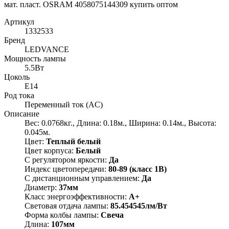
Артикул
1332533
Бренд
LEDVANCE
Мощность лампы
5.5Вт
Цоколь
E14
Род тока
Переменный ток (AC)
Описание
Вес: 0.0768кг., Длина: 0.18м., Ширина: 0.14м., Высота:
0.045м.
Цвет:
Теплый белый
Цвет корпуса:
Белый
С регулятором яркости:
Да
Индекс цветопередачи:
80-89 (класс 1В)
С дистанционным управлением:
Да
Диаметр:
37мм
Класс энергоэффективности:
A+
Световая отдача лампы:
85.454545лм/Вт
Форма колбы лампы:
Свеча
Длина:
107мм