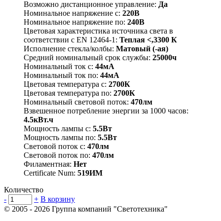
Возможно дистанционное управление:
Да
Номинальное напряжение с:
220В
Номинальное напряжение по:
240В
Цветовая характеристика источника света в
соответствии с EN 12464-1:
Теплая <,3300 К
Исполнение стекла/колбы:
Матовый (-ая)
Средний номинальный срок службы:
25000ч
Номинальный ток с:
44мА
Номинальный ток по:
44мА
Цветовая температура с:
2700К
Цветовая температура по:
2700К
Номинальный световой поток:
470лм
Взвешенное потребление энергии за 1000 часов:
4.5кВт.ч
Мощность лампы с:
5.5Вт
Мощность лампы по:
5.5Вт
Световой поток с:
470лм
Световой поток по:
470лм
Филаментная:
Нет
Certificate Num:
519ИМ
Количество
-
+
В корзину
© 2005 - 2026
Группа компаний "Светотехника"