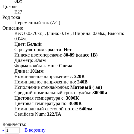
8Вт
Цоколь
E27
Род тока
Переменный ток (AC)
Описание
Вес: 0.0376кг., Длина: 0.1м., Ширина: 0.04м., Высота:
0.04м.
Цвет:
Белый
С регулятором яркости:
Нет
Индекс цветопередачи:
80-89 (класс 1В)
Диаметр:
37мм
Форма колбы лампы:
Свеча
Длина:
101мм
Номинальное напряжение с:
220В
Номинальное напряжение по:
240В
Исполнение стекла/колбы:
Матовый (-ая)
Средний номинальный срок службы:
30000ч
Цветовая температура с:
3000К
Цветовая температура по:
3000К
Номинальный световой поток:
640лм
Certificate Num:
322ЛА
Количество
-
+
В корзину