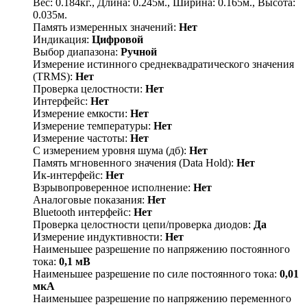
Вес: 0.184кг., Длина: 0.245м., Ширина: 0.165м., Высота:
0.035м.
Память измеренных значений:
Нет
Индикация:
Цифровой
Выбор диапазона:
Ручной
Измерение истинного среднеквадратического значения
(ТRMS):
Нет
Проверка целостности:
Нет
Интерфейс:
Нет
Измерение емкости:
Нет
Измерение температуры:
Нет
Измерение частоты:
Нет
С измерением уровня шума (дб):
Нет
Память мгновенного значения (Data Hold):
Нет
Ик-интерфейс:
Нет
Взрывопроверенное исполнение:
Нет
Аналоговые показания:
Нет
Bluetooth интерфейс:
Нет
Проверка целостности цепи/проверка диодов:
Да
Измерение индуктивности:
Нет
Наименьшее разрешение по напряжению постоянного
тока:
0,1 мВ
Наименьшее разрешение по силе постоянного тока:
0,01
мкА
Наименьшее разрешение по напряжению переменного