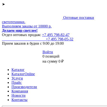
➤
Оптовые поставки
светотехники.
Выполняем заказы от 10000 р.
Делаем мир светлее!
Отдел оптовых продаж:
+7 495
798-82-47
+7 495
798-05-32
Прием заказов
в будни с 9:00 до 19:00
Войти
0 позиций
на сумму 0 ₽
Каталог
КаталогOnline
Услуги
Прайс
Производители
Компания
Новости
Контакты