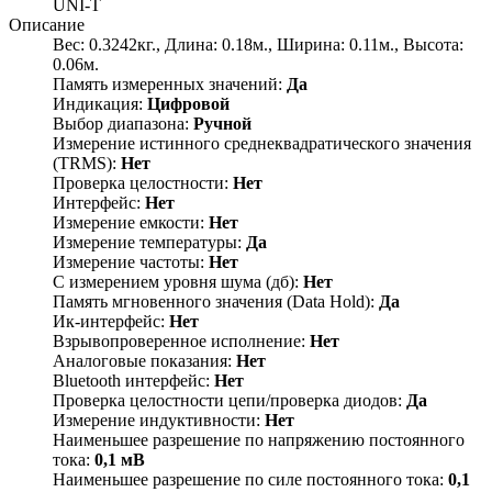
UNI-T
Описание
Вес: 0.3242кг., Длина: 0.18м., Ширина: 0.11м., Высота:
0.06м.
Память измеренных значений:
Да
Индикация:
Цифровой
Выбор диапазона:
Ручной
Измерение истинного среднеквадратического значения
(ТRMS):
Нет
Проверка целостности:
Нет
Интерфейс:
Нет
Измерение емкости:
Нет
Измерение температуры:
Да
Измерение частоты:
Нет
С измерением уровня шума (дб):
Нет
Память мгновенного значения (Data Hold):
Да
Ик-интерфейс:
Нет
Взрывопроверенное исполнение:
Нет
Аналоговые показания:
Нет
Bluetooth интерфейс:
Нет
Проверка целостности цепи/проверка диодов:
Да
Измерение индуктивности:
Нет
Наименьшее разрешение по напряжению постоянного
тока:
0,1 мВ
Наименьшее разрешение по силе постоянного тока:
0,1