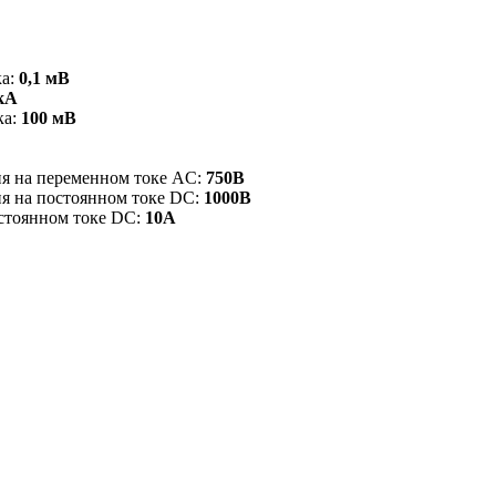
ка:
0,1 мВ
кА
ка:
100 мВ
я на переменном токе АC:
750В
я на постоянном токе DC:
1000В
стоянном токе DC:
10А