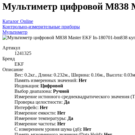
Мультиметр цифровой M838 M
Каталог Online
Контрольно-измерительные приборы
Мультиметр
Артикул
1241325
Бренд
EKF
Описание
Вес: 0.2кг., Длина: 0.232м., Ширина: 0.16м., Высота: 0.03м
Память измеренных значений:
Нет
Индикация:
Цифровой
Выбор диапазона:
Ручной
Измерение истинного среднеквадратического значения 
Проверка целостности:
Да
Интерфейс:
Нет
Измерение емкости:
Нет
Измерение температуры:
Да
Измерение частоты:
Нет
С измерением уровня шума (дб):
Нет
Память мгновенного значения (Data Hold):
Нет