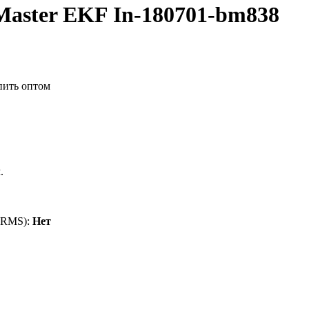
aster EKF In-180701-bm838
.
(ТRMS):
Нет