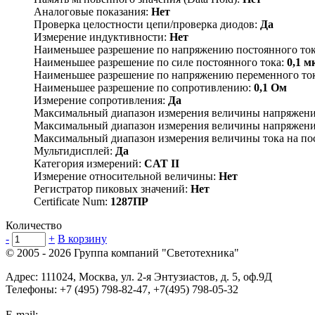
Аналоговые показания:
Нет
Проверка целостности цепи/проверка диодов:
Да
Измерение индуктивности:
Нет
Наименьшее разрешение по напряжению постоянного то
Наименьшее разрешение по силе постоянного тока:
0,1 м
Наименьшее разрешение по напряжению переменного то
Наименьшее разрешение по сопротивлению:
0,1 Ом
Измерение сопротивления:
Да
Максимальный диапазон измерения величины напряжени
Максимальный диапазон измерения величины напряжени
Максимальный диапазон измерения величины тока на по
Мультидисплей:
Да
Категория измерений:
CAT II
Измерение относительной величины:
Нет
Регистратор пиковых значений:
Нет
Certificate Num:
1287ПР
Количество
-
+
В корзину
© 2005 - 2026
Группа компаний "Светотехника"
Адрес:
111024
,
Москва
,
ул. 2-я Энтузиастов, д. 5, оф.9Д
Телефоны:
+7 (495) 798-82-47, +7(495) 798-05-32
E-mail: