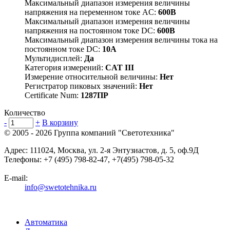
Максимальный диапазон измерения величины
напряжения на переменном токе АC:
600В
Максимальный диапазон измерения величины
напряжения на постоянном токе DC:
600В
Максимальный диапазон измерения величины тока на
постоянном токе DC:
10А
Мультидисплей:
Да
Категория измерений:
CAT III
Измерение относительной величины:
Нет
Регистратор пиковых значений:
Нет
Certificate Num:
1287ПР
Количество
-
+
В корзину
© 2005 - 2026
Группа компаний "Светотехника"
Адрес:
111024
,
Москва
,
ул. 2-я Энтузиастов, д. 5, оф.9Д
Телефоны:
+7 (495) 798-82-47, +7(495) 798-05-32
E-mail:
info@swetotehnika.ru
Автоматика