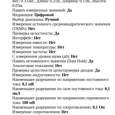
Вес: 0.333кг., Длина: 0.21м., Ширина: 0.15м., Высота:
0.05м.
Память измеренных значений:
Да
Индикация:
Цифровой
Выбор диапазона:
Ручной
Измерение истинного среднеквадратического значения
(ТRMS):
Нет
Проверка целостности:
Да
Интерфейс:
Нет
Измерение емкости:
Нет
Измерение температуры:
Нет
Измерение частоты:
Нет
С измерением уровня шума (дб):
Нет
Память мгновенного значения (Data Hold):
Да
Аналоговые показания:
Нет
Проверка целостности цепи/проверка диодов:
Да
Измерение индуктивности:
Нет
Наименьшее разрешение по напряжению постоянного
тока:
0,1 мВ
Наименьшее разрешение по силе постоянного тока:
0,1
мкА
Наименьшее разрешение по напряжению переменного
тока:
100 мВ
Наименьшее разрешение по сопротивлению:
0,1 Ом
Измерение сопротивления:
Нет