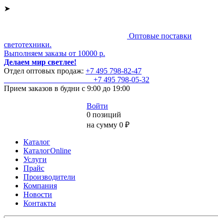
➤
Оптовые поставки
светотехники.
Выполняем заказы от 10000 р.
Делаем мир светлее!
Отдел оптовых продаж:
+7 495
798-82-47
+7 495
798-05-32
Прием заказов
в будни с 9:00 до 19:00
Войти
0 позиций
на сумму 0 ₽
Каталог
КаталогOnline
Услуги
Прайс
Производители
Компания
Новости
Контакты