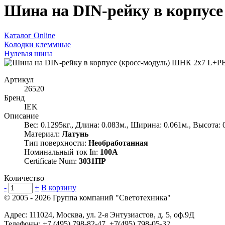
Шина на DIN-рейку в корпусе
Каталог Online
Колодки клеммные
Нулевая шина
Артикул
26520
Бренд
IEK
Описание
Вес: 0.1295кг., Длина: 0.083м., Ширина: 0.061м., Высота: 
Материал:
Латунь
Тип поверхности:
Необработанная
Номинальный ток In:
100А
Certificate Num:
3031ПР
Количество
-
+
В корзину
© 2005 - 2026
Группа компаний "Светотехника"
Адрес:
111024
,
Москва
,
ул. 2-я Энтузиастов, д. 5, оф.9Д
Телефоны:
+7 (495) 798-82-47, +7(495) 798-05-32