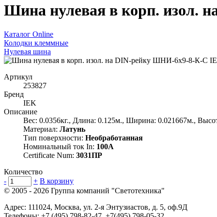
Шина нулевая в корп. изол.
Каталог Online
Колодки клеммные
Нулевая шина
Артикул
253827
Бренд
IEK
Описание
Вес: 0.0356кг., Длина: 0.125м., Ширина: 0.021667м., Высот
Материал:
Латунь
Тип поверхности:
Необработанная
Номинальный ток In:
100А
Certificate Num:
3031ПР
Количество
-
+
В корзину
© 2005 - 2026
Группа компаний "Светотехника"
Адрес:
111024
,
Москва
,
ул. 2-я Энтузиастов, д. 5, оф.9Д
Телефоны:
+7 (495) 798-82-47, +7(495) 798-05-32