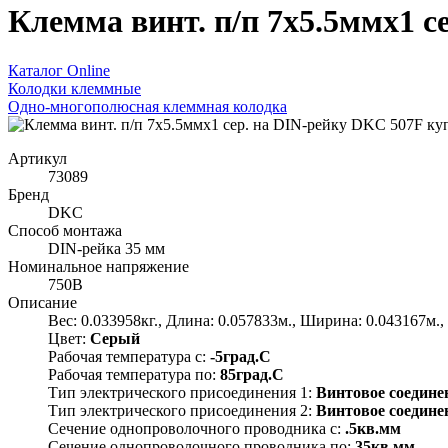
Клемма винт. п/п 7х5.5ммх1 с
Каталог Online
Колодки клеммные
Одно-многополюсная клеммная колодка
Артикул
73089
Бренд
DKC
Способ монтажа
DIN-рейка 35 мм
Номинальное напряжение
750В
Описание
Вес: 0.033958кг., Длина: 0.057833м., Ширина: 0.043167м.,
Цвет:
Серый
Рабочая температура с:
-5град.C
Рабочая температура по:
85град.C
Тип электрического присоединения 1:
Винтовое соедине
Тип электрического присоединения 2:
Винтовое соедине
Сечение однопроволочного проводника с:
.5кв.мм
Сечение однопроволочного проводника по:
35кв.мм