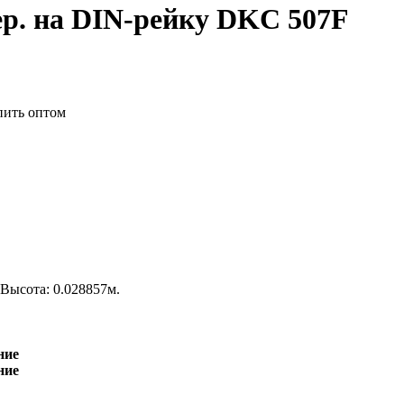
ер. на DIN-рейку DKC 507F
 Высота: 0.028857м.
ние
ние