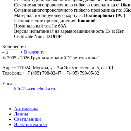
Сечение многопроволочного гибкого проводника с:
16кв
Сечение многопроволочного гибкого проводника по:
35к
Материал изолирующего корпуса:
Поликарбонат (PC)
Расположение присоединения:
Боковой
Номинальный ток In:
63А
Версия испытанная на взрывозащищенность Ex е:
Нет
Certificate Num:
1319ПР
Количество
-
+
В корзину
© 2005 - 2026
Группа компаний "Светотехника"
Адрес:
111024
,
Москва
,
ул. 2-я Энтузиастов, д. 5, оф.9Д
Телефоны:
+7 (495) 798-82-47, +7(495) 798-05-32
E-mail:
info@swetotehnika.ru
Автоматика
Лампы
Светильники
Электротехника