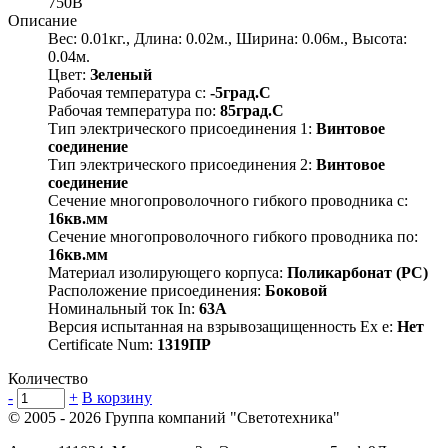
750В
Описание
Вес: 0.01кг., Длина: 0.02м., Ширина: 0.06м., Высота:
0.04м.
Цвет:
Зеленый
Рабочая температура с:
-5град.C
Рабочая температура по:
85град.C
Тип электрического присоединения 1:
Винтовое
соединение
Тип электрического присоединения 2:
Винтовое
соединение
Сечение многопроволочного гибкого проводника с:
16кв.мм
Сечение многопроволочного гибкого проводника по:
16кв.мм
Материал изолирующего корпуса:
Поликарбонат (PC)
Расположение присоединения:
Боковой
Номинальный ток In:
63А
Версия испытанная на взрывозащищенность Ex е:
Нет
Certificate Num:
1319ПР
Количество
-
+
В корзину
© 2005 - 2026
Группа компаний "Светотехника"