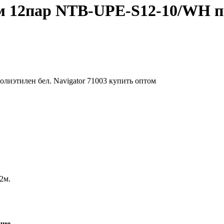
м 12пар NTB-UPE-S12-10/WH по
02м.
ние