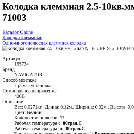
Колодка клеммная 2.5-10кв.м
71003
Каталог Online
Колодки клеммные
Одно-многополюсная клеммная колодка
Артикул
155734
Бренд
NAVIGATOR
Способ монтажа
Прямая установка
Номинальное напряжение
400В
Описание
Вес: 0.0271кг., Длина: 0.12м., Ширина: 0.02м., Высота: 0.
Цвет:
Белый
Количество полюсов:
12
Рабочая температура с:
80град.C
Рабочая температура по:
80град.C
Тип электрического присоединения 1:
Винтовое соедине