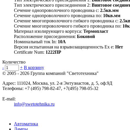
Тип электрического присоединения 2:
Винтовое соедине
Сечение однопроволочного проводника с:
2.5кв.мм
Сечение однопроволочного проводника по:
10кв.мм
Сечение многопроволочного гибкого проводника с:
2.5к
Сечение многопроволочного гибкого проводника по:
10к
Материал изолирующего корпуса:
Термопласт
Расположение присоединения:
Боковой
Номинальный ток In:
10А
Версия испытанная на взрывозащищенность Ex е:
Нет
Certificate Num:
1222ПР
Количество
-
+
В корзину
© 2005 - 2026
Группа компаний "Светотехника"
Адрес:
111024
,
Москва
,
ул. 2-я Энтузиастов, д. 5, оф.9Д
Телефоны:
+7 (495) 798-82-47, +7(495) 798-05-32
E-mail:
info@swetotehnika.ru
Автоматика
Лампы