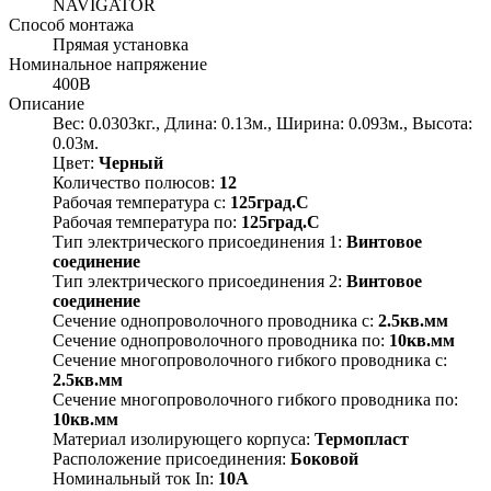
NAVIGATOR
Способ монтажа
Прямая установка
Номинальное напряжение
400В
Описание
Вес: 0.0303кг., Длина: 0.13м., Ширина: 0.093м., Высота:
0.03м.
Цвет:
Черный
Количество полюсов:
12
Рабочая температура с:
125град.C
Рабочая температура по:
125град.C
Тип электрического присоединения 1:
Винтовое
соединение
Тип электрического присоединения 2:
Винтовое
соединение
Сечение однопроволочного проводника с:
2.5кв.мм
Сечение однопроволочного проводника по:
10кв.мм
Сечение многопроволочного гибкого проводника с:
2.5кв.мм
Сечение многопроволочного гибкого проводника по:
10кв.мм
Материал изолирующего корпуса:
Термопласт
Расположение присоединения:
Боковой
Номинальный ток In:
10А