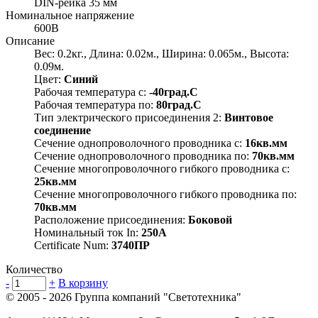
DIN-рейка 35 мм
Номинальное напряжение
600В
Описание
Вес: 0.2кг., Длина: 0.02м., Ширина: 0.065м., Высота:
0.09м.
Цвет:
Синий
Рабочая температура с:
-40град.C
Рабочая температура по:
80град.C
Тип электрического присоединения 2:
Винтовое
соединение
Сечение однопроволочного проводника с:
16кв.мм
Сечение однопроволочного проводника по:
70кв.мм
Сечение многопроволочного гибкого проводника с:
25кв.мм
Сечение многопроволочного гибкого проводника по:
70кв.мм
Расположение присоединения:
Боковой
Номинальный ток In:
250А
Certificate Num:
3740ПР
Количество
-
+
В корзину
© 2005 - 2026
Группа компаний "Светотехника"