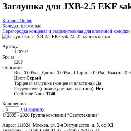
Заглушка для JXB-2.5 EKF sak
Каталог Online
Колодки клеммные
Перегородка концевая и разделительная для клеммной колодки
Артикул
126797
Бренд
EKF
Описание
Вес: 0.005кг., Длина: 0.005м., Ширина: 0.03м., Высота: 0.
Цвет:
Серый
Торцевая заглушка (концевая пластина):
Да
Разделитель (промежуточная пластина):
Нет
Certificate Num:
3740
Количество
-
+
В корзину
© 2005 - 2026
Группа компаний "Светотехника"
Адрес:
111024
,
Москва
,
ул. 2-я Энтузиастов, д. 5, оф.9Д
Телефоны:
+7 (495) 798-82-47, +7(495) 798-05-32