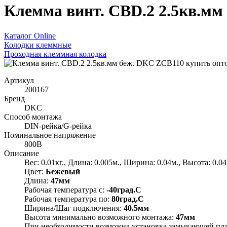
Клемма винт. CBD.2 2.5кв.мм
Каталог Online
Колодки клеммные
Проходная клеммная колодка
Артикул
200167
Бренд
DKC
Способ монтажа
DIN-рейка/G-рейка
Номинальное напряжение
800В
Описание
Вес: 0.01кг., Длина: 0.005м., Ширина: 0.04м., Высота: 0.04
Цвет:
Бежевый
Длина:
47мм
Рабочая температура с:
-40град.C
Рабочая температура по:
80град.C
Ширина/Шаг подключения:
40.5мм
Высота минимально возможного монтажа:
47мм
При необходимости возможна установка замыкающей пл