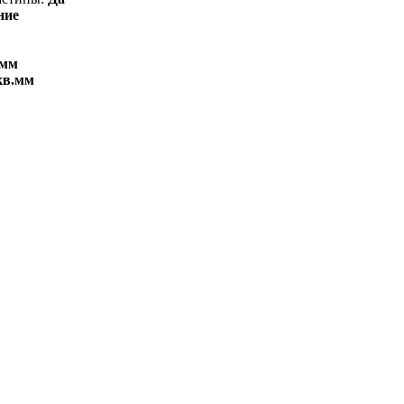
ние
.мм
кв.мм