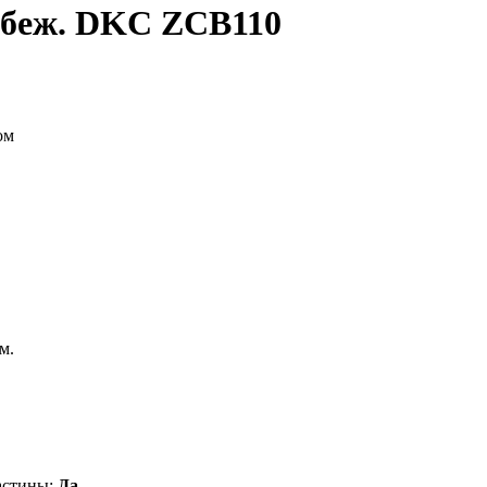
 беж. DKC ZCB110
м.
астины:
Да