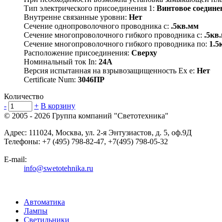
Тип электрического присоединения 1:
Винтовое соедине
Внутренне связанные уровни:
Нет
Сечение однопроволочного проводника с:
.5кв.мм
Сечение многопроволочного гибкого проводника с:
.5кв
Сечение многопроволочного гибкого проводника по:
1.5
Расположение присоединения:
Сверху
Номинальный ток In:
24А
Версия испытанная на взрывозащищенность Ex е:
Нет
Certificate Num:
3046ПР
Количество
-
+
В корзину
© 2005 - 2026
Группа компаний "Светотехника"
Адрес:
111024
,
Москва
,
ул. 2-я Энтузиастов, д. 5, оф.9Д
Телефоны:
+7 (495) 798-82-47, +7(495) 798-05-32
E-mail:
info@swetotehnika.ru
Автоматика
Лампы
Светильники