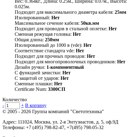
Вес: 0.364кг., Длина: 0.25м., Ширина: 0.07м., Высота:
0.025м.
Подходит для максимального диаметра кабеля:
25мм
Изолированный:
Нет
Максимальное сечение кабеля:
50кв.мм
Подходит для проводов в стальной оплетке:
Нет
Сменная режущая головка:
Нет
Общая длина:
250мм
Изолированный до 1000 в (vde):
Нет
Соответствие стандарта vde:
Нет
Подходит для прочных проводов:
Нет
Подходит для многопроволочных проводников:
Нет
Дизайн ручки:
1-компонентный
С функцией зачистки:
Нет
С защитой от ударов:
Нет
Сменные плашки:
Нет
Certificate Num:
3300СП
Количество
-
+
В корзину
© 2005 - 2026
Группа компаний "Светотехника"
Адрес:
111024
,
Москва
,
ул. 2-я Энтузиастов, д. 5, оф.9Д
Телефоны:
+7 (495) 798-82-47, +7(495) 798-05-32