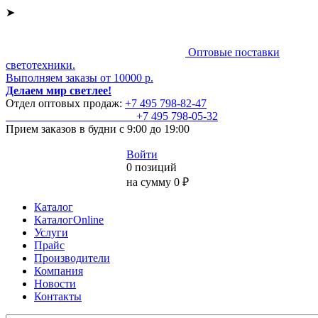
➤
Оптовые поставки
светотехники.
Выполняем заказы от 10000 р.
Делаем мир светлее!
Отдел оптовых продаж:
+7 495
798-82-47
+7 495
798-05-32
Прием заказов
в будни с 9:00 до 19:00
Войти
0 позиций
на сумму 0 ₽
Каталог
КаталогOnline
Услуги
Прайс
Производители
Компания
Новости
Контакты