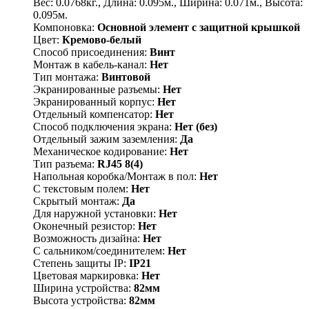
Вес: 0.0768кг., Длина: 0.095м., Ширина: 0.071м., Высота:
0.095м.
Компоновка:
Основной элемент с защитной крышкой
Цвет:
Кремово-белый
Способ присоединения:
Винт
Монтаж в кабель-канал:
Нет
Тип монтажа:
Винтовой
Экранированные разъемы:
Нет
Экранированный корпус:
Нет
Отдельный компенсатор:
Нет
Способ подключения экрана:
Нет (без)
Отдельный зажим заземления:
Да
Механическое кодирование:
Нет
Тип разъема:
RJ45 8(4)
Напольная коробка/Монтаж в пол:
Нет
С текстовым полем:
Нет
Скрытый монтаж:
Да
Для наружной установки:
Нет
Оконечный резистор:
Нет
Возможность дизайна:
Нет
С сальником/соединителем:
Нет
Степень защиты IP:
IP21
Цветовая маркировка:
Нет
Ширина устройства:
82мм
Высота устройства:
82мм