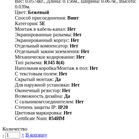
Вес: 0.0574кг., Длина: 0.156м., Ширина: 0.067м., Высота:
0.039м.
Цвет:
Бежевый
Способ присоединения:
Винт
Категория:
5E
Монтаж в кабель-канал:
Нет
Экранированные разъемы:
Нет
Экранированный корпус:
Нет
Отдельный компенсатор:
Нет
Отдельный зажим заземления:
Нет
Механическое кодирование:
Нет
Тип разъема:
RJ45 8(4)
Напольная коробка/Монтаж в пол:
Нет
С текстовым полем:
Нет
Скрытый монтаж:
Да
Для наружной установки:
Нет
Оконечный резистор:
Нет
Возможность дизайна:
Да
С сальником/соединителем:
Нет
Степень защиты IP:
IP20
Цветовая маркировка:
Нет
Certificate Num:
854ИМ
Количество
-
+
В корзину