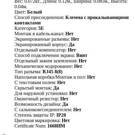
Вес: 0.072кг., Длина: 0.12м., Ширина: 0.085м., Высота:
0.04м.
Цвет:
Белый
Способ присоединения:
Клемма с прокалывающими
контактами
Категория:
5E
Монтаж в кабель-канал:
Нет
Экранированные разъемы:
Нет
Экранированный корпус:
Да
Отдельный компенсатор:
Нет
Способ подключения экрана:
Винт
Отдельный зажим заземления:
Нет
Механическое кодирование:
Нет
Тип разъема:
RJ45 8(8)
Напольная коробка/Монтаж в пол:
Нет
С текстовым полем:
Нет
Скрытый монтаж:
Да
Для наружной установки:
Нет
Оконечный резистор:
Нет
Возможность дизайна:
Да
С сальником/соединителем:
Нет
Степень защиты IP:
IP20
Цветовая маркировка:
Нет
Certificate Num:
1668ИМ