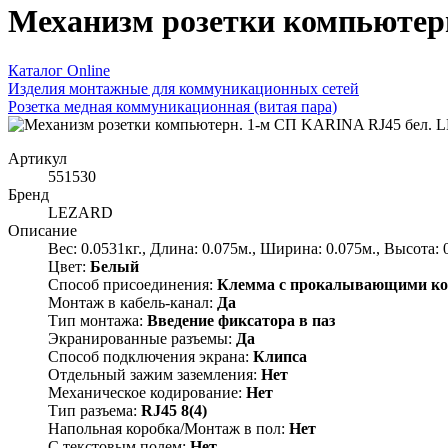
Механизм розетки компьютер
Каталог Online
Изделия монтажные для коммуникационных сетей
Розетка медная коммуникационная (витая пара)
Артикул
551530
Бренд
LEZARD
Описание
Вес: 0.0531кг., Длина: 0.075м., Ширина: 0.075м., Высота: 
Цвет:
Белый
Способ присоединения:
Клемма с прокалывающими ко
Монтаж в кабель-канал:
Да
Тип монтажа:
Введение фиксатора в паз
Экранированные разъемы:
Да
Способ подключения экрана:
Клипса
Отдельный зажим заземления:
Нет
Механическое кодирование:
Нет
Тип разъема:
RJ45 8(4)
Напольная коробка/Монтаж в пол:
Нет
С текстовым полем:
Нет