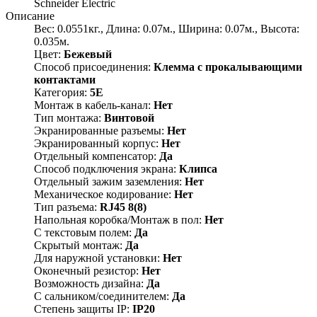
Schneider Electric
Описание
Вес: 0.0551кг., Длина: 0.07м., Ширина: 0.07м., Высота:
0.035м.
Цвет:
Бежевый
Способ присоединения:
Клемма с прокалывающими
контактами
Категория:
5E
Монтаж в кабель-канал:
Нет
Тип монтажа:
Винтовой
Экранированные разъемы:
Нет
Экранированный корпус:
Нет
Отдельный компенсатор:
Да
Способ подключения экрана:
Клипса
Отдельный зажим заземления:
Нет
Механическое кодирование:
Нет
Тип разъема:
RJ45 8(8)
Напольная коробка/Монтаж в пол:
Нет
С текстовым полем:
Да
Скрытый монтаж:
Да
Для наружной установки:
Нет
Оконечный резистор:
Нет
Возможность дизайна:
Да
С сальником/соединителем:
Да
Степень защиты IP:
IP20