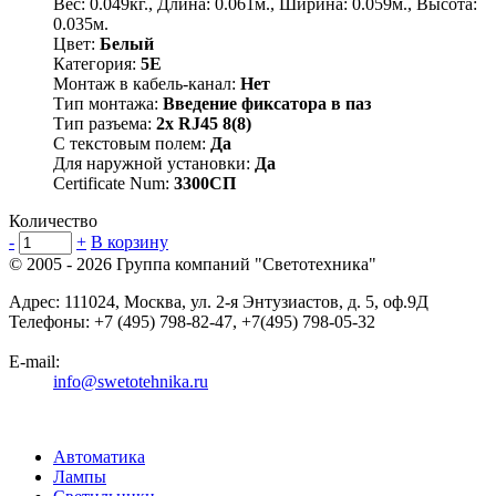
Вес: 0.049кг., Длина: 0.061м., Ширина: 0.059м., Высота:
0.035м.
Цвет:
Белый
Категория:
5E
Монтаж в кабель-канал:
Нет
Тип монтажа:
Введение фиксатора в паз
Тип разъема:
2х RJ45 8(8)
С текстовым полем:
Да
Для наружной установки:
Да
Certificate Num:
3300СП
Количество
-
+
В корзину
© 2005 - 2026
Группа компаний "Светотехника"
Адрес:
111024
,
Москва
,
ул. 2-я Энтузиастов, д. 5, оф.9Д
Телефоны:
+7 (495) 798-82-47, +7(495) 798-05-32
E-mail:
info@swetotehnika.ru
Автоматика
Лампы