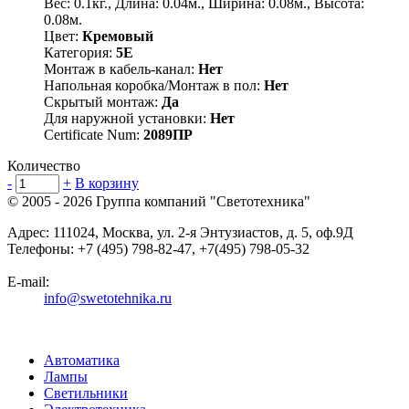
Вес: 0.1кг., Длина: 0.04м., Ширина: 0.08м., Высота:
0.08м.
Цвет:
Кремовый
Категория:
5E
Монтаж в кабель-канал:
Нет
Напольная коробка/Монтаж в пол:
Нет
Скрытый монтаж:
Да
Для наружной установки:
Нет
Certificate Num:
2089ПР
Количество
-
+
В корзину
© 2005 - 2026
Группа компаний "Светотехника"
Адрес:
111024
,
Москва
,
ул. 2-я Энтузиастов, д. 5, оф.9Д
Телефоны:
+7 (495) 798-82-47, +7(495) 798-05-32
E-mail:
info@swetotehnika.ru
Автоматика
Лампы
Светильники