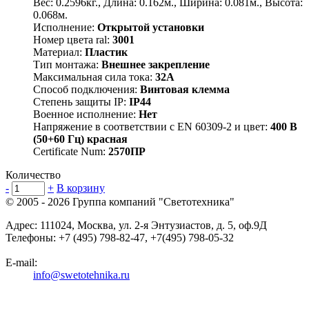
Вес: 0.2596кг., Длина: 0.162м., Ширина: 0.081м., Высота:
0.068м.
Исполнение:
Открытой установки
Номер цвета ral:
3001
Материал:
Пластик
Тип монтажа:
Внешнее закрепление
Максимальная сила тока:
32А
Способ подключения:
Винтовая клемма
Степень защиты IP:
IP44
Военное исполнение:
Нет
Напряжение в соответствии с EN 60309-2 и цвет:
400 В
(50+60 Гц) красная
Certificate Num:
2570ПР
Количество
-
+
В корзину
© 2005 - 2026
Группа компаний "Светотехника"
Адрес:
111024
,
Москва
,
ул. 2-я Энтузиастов, д. 5, оф.9Д
Телефоны:
+7 (495) 798-82-47, +7(495) 798-05-32
E-mail:
info@swetotehnika.ru