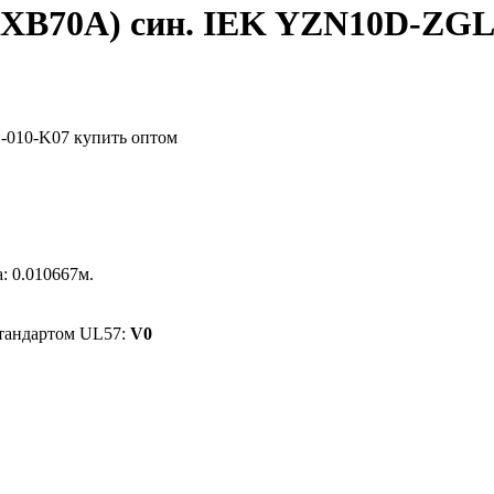
JXB70А) син. IEK YZN10D-ZGL
а: 0.010667м.
стандартом UL57:
V0