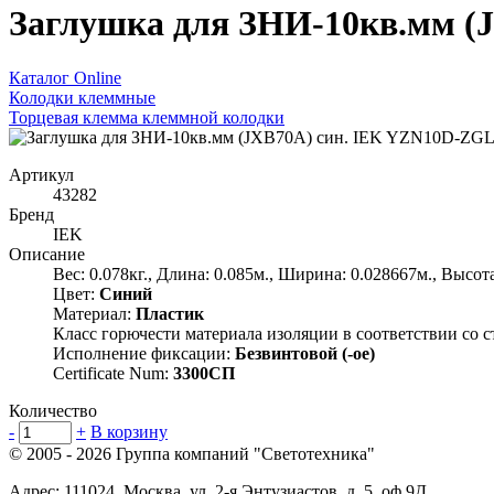
Заглушка для ЗНИ-10кв.мм (
Каталог Online
Колодки клеммные
Торцевая клемма клеммной колодки
Артикул
43282
Бренд
IEK
Описание
Вес: 0.078кг., Длина: 0.085м., Ширина: 0.028667м., Высот
Цвет:
Синий
Материал:
Пластик
Класс горючести материала изоляции в соответствии со 
Исполнение фиксации:
Безвинтовой (-ое)
Certificate Num:
3300СП
Количество
-
+
В корзину
© 2005 - 2026
Группа компаний "Светотехника"
Адрес:
111024
,
Москва
,
ул. 2-я Энтузиастов, д. 5, оф.9Д