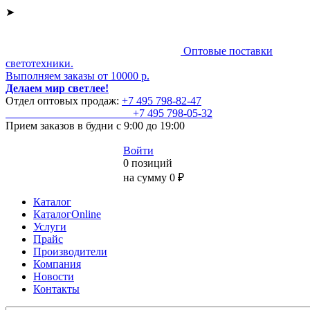
➤
Оптовые поставки
светотехники.
Выполняем заказы от 10000 р.
Делаем мир светлее!
Отдел оптовых продаж:
+7 495
798-82-47
+7 495
798-05-32
Прием заказов
в будни с 9:00 до 19:00
Войти
0 позиций
на сумму 0 ₽
Каталог
КаталогOnline
Услуги
Прайс
Производители
Компания
Новости
Контакты