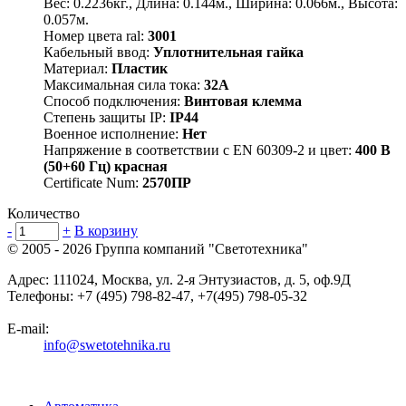
Вес: 0.2236кг., Длина: 0.144м., Ширина: 0.066м., Высота:
0.057м.
Номер цвета ral:
3001
Кабельный ввод:
Уплотнительная гайка
Материал:
Пластик
Максимальная сила тока:
32А
Способ подключения:
Винтовая клемма
Степень защиты IP:
IP44
Военное исполнение:
Нет
Напряжение в соответствии с EN 60309-2 и цвет:
400 В
(50+60 Гц) красная
Certificate Num:
2570ПР
Количество
-
+
В корзину
© 2005 - 2026
Группа компаний "Светотехника"
Адрес:
111024
,
Москва
,
ул. 2-я Энтузиастов, д. 5, оф.9Д
Телефоны:
+7 (495) 798-82-47, +7(495) 798-05-32
E-mail:
info@swetotehnika.ru