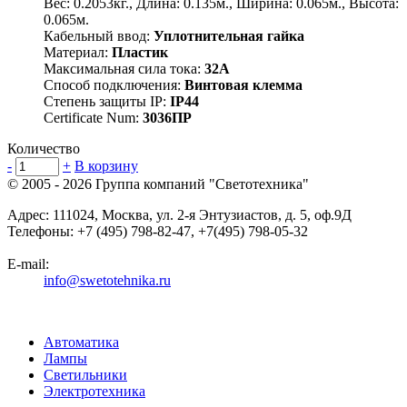
Вес: 0.2053кг., Длина: 0.135м., Ширина: 0.065м., Высота:
0.065м.
Кабельный ввод:
Уплотнительная гайка
Материал:
Пластик
Максимальная сила тока:
32А
Способ подключения:
Винтовая клемма
Степень защиты IP:
IP44
Certificate Num:
3036ПР
Количество
-
+
В корзину
© 2005 - 2026
Группа компаний "Светотехника"
Адрес:
111024
,
Москва
,
ул. 2-я Энтузиастов, д. 5, оф.9Д
Телефоны:
+7 (495) 798-82-47, +7(495) 798-05-32
E-mail:
info@swetotehnika.ru
Автоматика
Лампы
Светильники
Электротехника