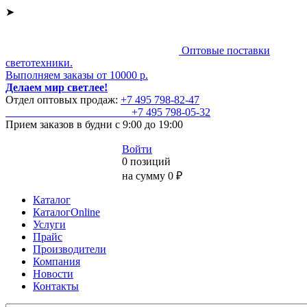
➤
Оптовые поставки
светотехники.
Выполняем заказы от 10000 р.
Делаем мир светлее!
Отдел оптовых продаж:
+7 495
798-82-47
+7 495
798-05-32
Прием заказов
в будни с 9:00 до 19:00
Войти
0 позиций
на сумму 0 ₽
Каталог
КаталогOnline
Услуги
Прайс
Производители
Компания
Новости
Контакты