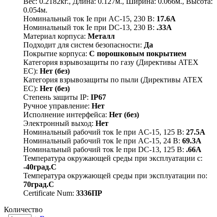
Вес: 0.2182кг., Длина: 0.127м., Ширина: 0.066м., Высота:
0.054м.
Номинальный ток Ie при AC-15, 230 В:
17.6А
Номинальный ток Ie при DC-13, 230 В:
.33А
Материал корпуса:
Металл
Подходит для систем безопасности:
Да
Покрытие корпуса:
С порошковым покрытием
Категория взрывозащиты по газу (Директивы ATEX
ЕС):
Нет (без)
Категория взрывозащиты по пыли (Директивы ATEX
ЕС):
Нет (без)
Степень защиты IP:
IP67
Ручное управление:
Нет
Исполнение интерфейса:
Нет (без)
Электронный выход:
Нет
Номинальный рабочий ток Ie при AC-15, 125 В:
27.5А
Номинальный рабочий ток Ie при AC-15, 24 В:
69.3А
Номинальный рабочий ток Ie при DC-13, 125 В:
.66А
Температура окружающей среды при эксплуатации с:
-40град.C
Температура окружающей среды при эксплуатации по:
70град.C
Certificate Num:
3336ПР
Количество