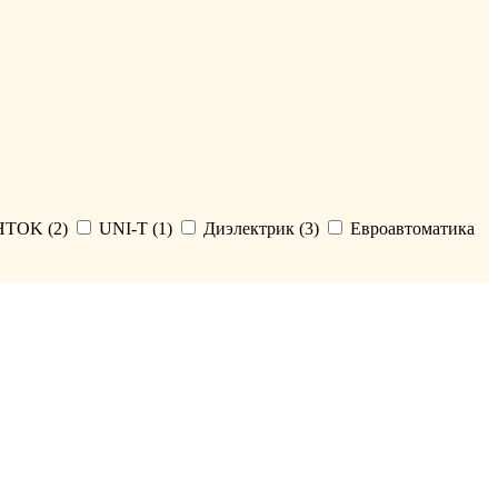
HTOK (
2
)
UNI-T (
1
)
Диэлектрик (
3
)
Евроавтоматика