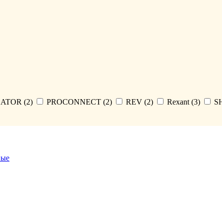
ATOR (
2
)
PROCONNECT (
2
)
REV (
2
)
Rexant (
3
)
S
ные