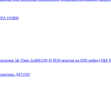
UPA 103800
я наличия 3ф 35мм 3х400/230+N IP20 монтаж на DIN-рейке) F&F 
лектрик Д471595