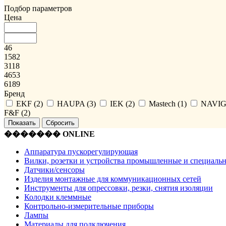
Подбор параметров
Цена
46
1582
3118
4653
6189
Бренд
EKF (
2
)
HAUPA (
3
)
IEK (
2
)
Mastech (
1
)
NAVIG
F&F (
2
)
������� ONLINE
Аппаратура пускорегулирующая
Вилки, розетки и устройства промышленные и специаль
Датчики/сенсоры
Изделия монтажные для коммуникационных сетей
Инструменты для опрессовки, резки, снятия изоляции
Колодки клеммные
Контрольно-измерительные приборы
Лампы
Материалы для подключения