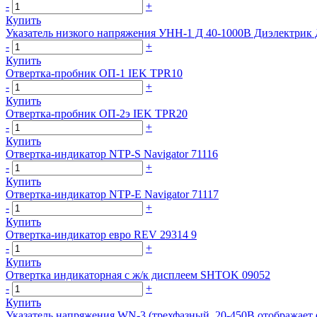
-
+
Купить
Указатель низкого напряжения УНН-1 Д 40-1000В Диэлектрик
-
+
Купить
Отвертка-пробник ОП-1 IEK TPR10
-
+
Купить
Отвертка-пробник ОП-2э IEK TPR20
-
+
Купить
Отвертка-индикатор NTP-S Navigator 71116
-
+
Купить
Отвертка-индикатор NTP-E Navigator 71117
-
+
Купить
Отвертка-индикатор евро REV 29314 9
-
+
Купить
Отвертка индикаторная с ж/к дисплеем SHTOK 09052
-
+
Купить
Указатель напряжения WN-3 (трехфазный, 20-450В отображает 