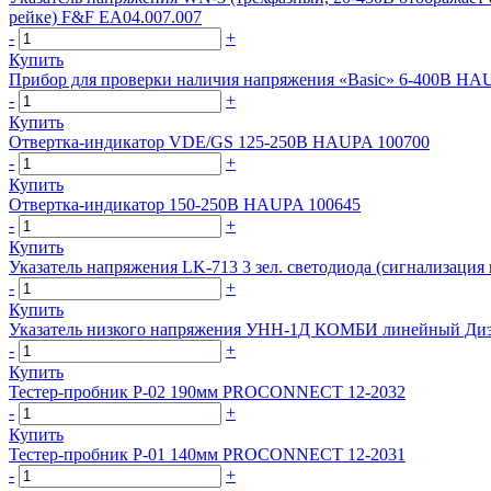
рейке) F&F EA04.007.007
-
+
Купить
Прибор для проверки наличия напряжения «Basic» 6-400В HA
-
+
Купить
Отвертка-индикатор VDE/GS 125-250В HAUPA 100700
-
+
Купить
Отвертка-индикатор 150-250В HAUPA 100645
-
+
Купить
Указатель напряжения LK-713 3 зел. светодиода (сигнализаци
-
+
Купить
Указатель низкого напряжения УНН-1Д КОМБИ линейный Диэ
-
+
Купить
Тестер-пробник P-02 190мм PROCONNECT 12-2032
-
+
Купить
Тестер-пробник P-01 140мм PROCONNECT 12-2031
-
+