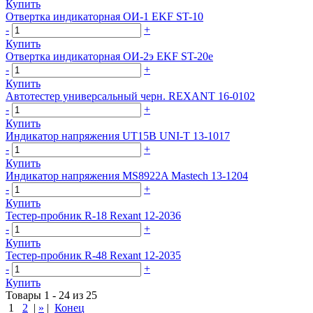
Купить
Отвертка индикаторная ОИ-1 EKF ST-10
-
+
Купить
Отвертка индикаторная ОИ-2э EKF ST-20e
-
+
Купить
Автотестер универсальный черн. REXANT 16-0102
-
+
Купить
Индикатор напряжения UT15B UNI-T 13-1017
-
+
Купить
Индикатор напряжения MS8922A Mastech 13-1204
-
+
Купить
Тестер-пробник R-18 Rexant 12-2036
-
+
Купить
Тестер-пробник R-48 Rexant 12-2035
-
+
Купить
Товары 1 - 24 из 25
1
2
|
»
|
Конец