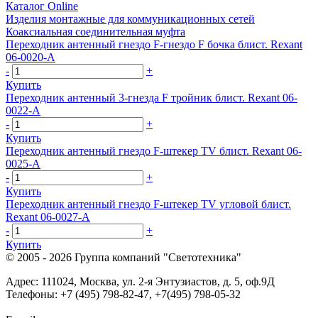
Каталог Online
Изделия монтажные для коммуникационных сетей
Коаксиальная соединительная муфта
Переходник антенный гнездо F-гнездо F бочка блист. Rexant
06-0020-A
-
+
Купить
Переходник антенный 3-гнезда F тройник блист. Rexant 06-
0022-A
-
+
Купить
Переходник антенный гнездо F-штекер TV блист. Rexant 06-
0025-A
-
+
Купить
Переходник антенный гнездо F-штекер TV угловой блист.
Rexant 06-0027-A
-
+
Купить
© 2005 - 2026
Группа компаний "Светотехника"
Адрес:
111024
,
Москва
,
ул. 2-я Энтузиастов, д. 5, оф.9Д
Телефоны:
+7 (495) 798-82-47, +7(495) 798-05-32