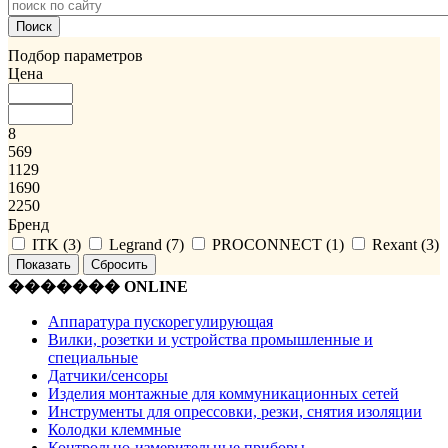
Подбор параметров
Цена
8
569
1129
1690
2250
Бренд
ITK (
3
)
Legrand (
7
)
PROCONNECT (
1
)
Rexant (
3
)
������� ONLINE
Аппаратура пускорегулирующая
Вилки, розетки и устройства промышленные и
специальные
Датчики/сенсоры
Изделия монтажные для коммуникационных сетей
Инструменты для опрессовки, резки, снятия изоляции
Колодки клеммные
Контрольно-измерительные приборы