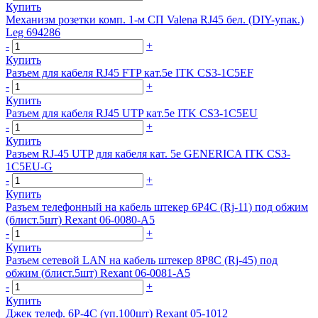
Купить
Механизм розетки комп. 1-м СП Valena RJ45 бел. (DIY-упак.)
Leg 694286
-
+
Купить
Разъем для кабеля RJ45 FTP кат.5е ITK CS3-1C5EF
-
+
Купить
Разъем для кабеля RJ45 UTP кат.5е ITK CS3-1C5EU
-
+
Купить
Разъем RJ-45 UTP для кабеля кат. 5e GENERICA ITK CS3-
1C5EU-G
-
+
Купить
Разъем телефонный на кабель штекер 6Р4С (Rj-11) под обжим
(блист.5шт) Rexant 06-0080-A5
-
+
Купить
Разъем сетевой LAN на кабель штекер 8Р8С (Rj-45) под
обжим (блист.5шт) Rexant 06-0081-A5
-
+
Купить
Джек телеф. 6P-4C (уп.100шт) Rexant 05-1012