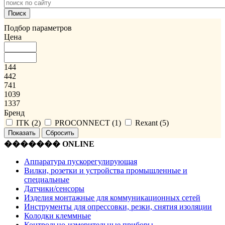
Подбор параметров
Цена
144
442
741
1039
1337
Бренд
ITK (
2
)
PROCONNECT (
1
)
Rexant (
5
)
������� ONLINE
Аппаратура пускорегулирующая
Вилки, розетки и устройства промышленные и
специальные
Датчики/сенсоры
Изделия монтажные для коммуникационных сетей
Инструменты для опрессовки, резки, снятия изоляции
Колодки клеммные
Контрольно-измерительные приборы