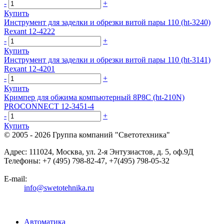
-
+
Купить
Инструмент для заделки и обрезки витой пары 110 (ht-3240)
Rexant 12-4222
-
+
Купить
Инструмент для заделки и обрезки витой пары 110 (ht-3141)
Rexant 12-4201
-
+
Купить
Кримпер для обжима компьютерный 8P8C (ht-210N)
PROCONNECT 12-3451-4
-
+
Купить
© 2005 - 2026
Группа компаний "Светотехника"
Адрес:
111024
,
Москва
,
ул. 2-я Энтузиастов, д. 5, оф.9Д
Телефоны:
+7 (495) 798-82-47, +7(495) 798-05-32
E-mail:
info@swetotehnika.ru
Автоматика