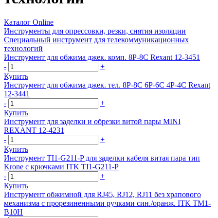
Каталог Online
Инструменты для опрессовки, резки, снятия изоляции
Специальный инструмент для телекоммуникационных
технологий
Инструмент для обжима джек. комп. 8P-8C Rexant 12-3451
-
+
Купить
Инструмент для обжима джек. тел. 8Р-8С 6Р-6С 4Р-4С Rexant
12-3441
-
+
Купить
Инструмент для заделки и обрезки витой пары MINI
REXANT 12-4231
-
+
Купить
Инструмент TI1-G211-P для заделки кабеля витая пара тип
Krone с крючками ITK TI1-G211-P
-
+
Купить
Инструмент обжимной для RJ45, RJ12, RJ11 без храпового
механизма с прорезиненными ручками син./оранж. ITK TM1-
B10H