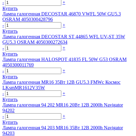
-
+
Купить
Лампа галогенная DECOSTAR 46870 VWFL 50W GU5.3
OSRAM 4050300428796
-
+
Купить
Лампа галогенная DECOSTAR ST 44865 WFL UV-ST 35W
GU5.3 OSRAM 4050300272634
-
+
Купить
Лампа галогенная HALOSPOT 41835 FL 50W G53 OSRAM
4050300011769
-
+
Купить
Лампа галогенная MR16 35Вт 12В GU5.3 FMWc Космос
LKsmMR1612V35W
-
+
Купить
Лампа галогенная 94 202 MR16 20Вт 12В 2000h Navigator
94202
-
+
Купить
Лампа галогенная 94 203 MR16 35Вт 12В 2000h Navigator
94203