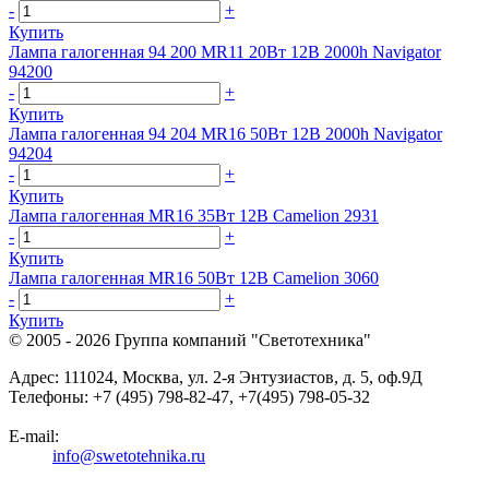
-
+
Купить
Лампа галогенная 94 200 MR11 20Вт 12В 2000h Navigator
94200
-
+
Купить
Лампа галогенная 94 204 MR16 50Вт 12В 2000h Navigator
94204
-
+
Купить
Лампа галогенная MR16 35Вт 12В Camelion 2931
-
+
Купить
Лампа галогенная MR16 50Вт 12В Camelion 3060
-
+
Купить
© 2005 - 2026
Группа компаний "Светотехника"
Адрес:
111024
,
Москва
,
ул. 2-я Энтузиастов, д. 5, оф.9Д
Телефоны:
+7 (495) 798-82-47, +7(495) 798-05-32
E-mail:
info@swetotehnika.ru