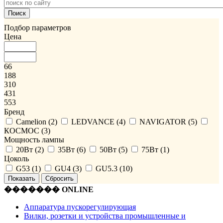
Подбор параметров
Цена
66
188
310
431
553
Бренд
Camelion (
2
)
LEDVANCE (
4
)
NAVIGATOR (
5
)
КОСМОС (
3
)
Мощность лампы
20Вт (
2
)
35Вт (
6
)
50Вт (
5
)
75Вт (
1
)
Цоколь
G53 (
1
)
GU4 (
3
)
GU5.3 (
10
)
������� ONLINE
Аппаратура пускорегулирующая
Вилки, розетки и устройства промышленные и