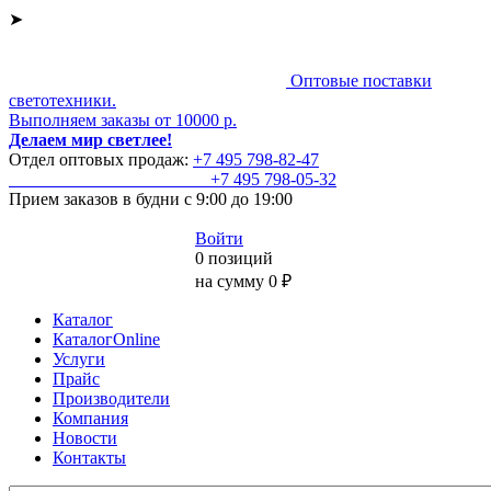
➤
Оптовые поставки
светотехники.
Выполняем заказы от 10000 р.
Делаем мир светлее!
Отдел оптовых продаж:
+7 495
798-82-47
+7 495
798-05-32
Прием заказов
в будни с 9:00 до 19:00
Войти
0 позиций
на сумму 0 ₽
Каталог
КаталогOnline
Услуги
Прайс
Производители
Компания
Новости
Контакты